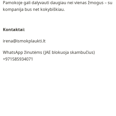
Pamokoje gali dalyvauti daugiau nei vienas žmogus – su 
kompanija bus net kokybiškiau.
Kontaktai:
irena@ismokplaukti.lt
WhatsApp žinutėms (JAE blokuoja skambučius) 
+971585934071
Copyright
2026
Irena Čeilutkė