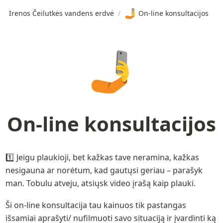
🤳
Irenos Čeilutkės vandens erdvė
/
On-line konsultacijos
🤳
On-line konsultacijos
1️⃣ Jeigu plaukioji, bet kažkas tave neramina, kažkas 
nesigauna ar norėtum, kad gautųsi geriau – parašyk 
man. Tobulu atveju, atsiųsk video įrašą kaip plauki. 
Ši on-line konsultacija tau kainuos tik pastangas 
išsamiai aprašyti/ nufilmuoti savo situaciją ir įvardinti ką 