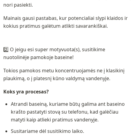
nori pasiekti. 
Mainais gausi pastabas, kur potencialiai slypi klaidos ir 
kokius pratimus galėtum atlikti savarankiškai.
2️⃣ O jeigu esi super motyvuota(s), susitikime 
nuotolinėje pamokoje baseine!
Tokios pamokos metu koncentruojamės ne į klasikinį 
plaukimą, o į platesnį kūno valdymą vandenyje. 
Koks yra procesas?
Atrandi baseiną, kuriame būtų galima ant baseino 
krašto pastatyti stovą su telefonu, kad galėčiau 
matyti kaip atlieki pratimus vandenyje.
Susitariame dėl susitikimo laiko. 
